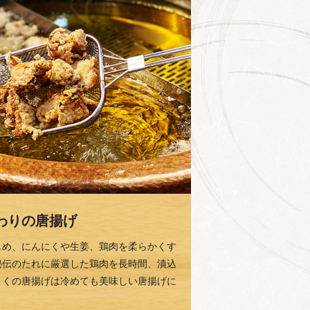
わりの唐揚げ
じめ、にんにくや生姜、鶏肉を柔らかくす
秘伝のたれに厳選した鶏肉を長時間、漬込
さくの唐揚げは冷めても美味しい唐揚げに