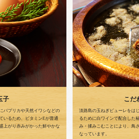
玉子
こだ
にパプリカや天然イワシなどの
淡路島の玉ねぎピューレをは
ているため、ビタミンEが普通
るために白ワインで配合した
り盛上がり赤みがかった鮮やかな
み・揉みこむことにより、鳥
なっています。