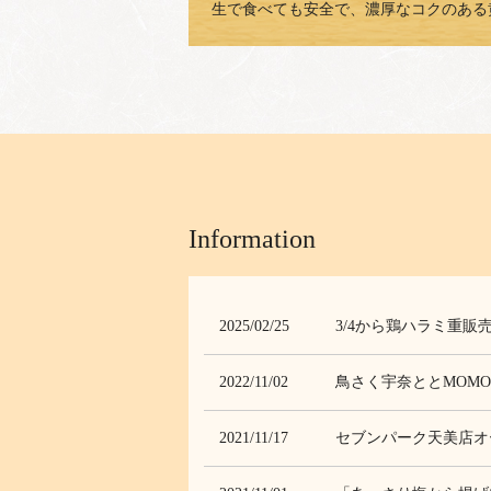
生で食べても安全で、濃厚なコクのある
Information
2025/02/25
3/4から鶏ハラミ重販
2022/11/02
鳥さく宇奈ととMOM
2021/11/17
セブンパーク天美店オ