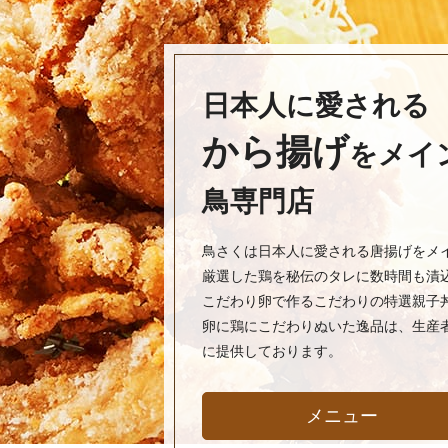
日本人に愛される
から揚げ
をメイ
鳥専門店
鳥さくは日本人に愛される唐揚げをメ
厳選した鶏を秘伝のタレに数時間も漬
こだわり卵で作るこだわりの特選親子
卵に鶏にこだわりぬいた逸品は、生産
に提供しております。
メニュー