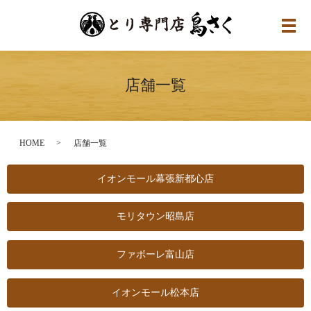
メ
店舗一覧
HOME
店舗一覧
イオンモール幕張新都心店
モリタウン昭島店
ファボーレ富山店
イオンモール松本店