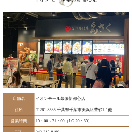
店舗名
イオンモール幕張新都心店
住所
〒261-8535 千葉県千葉市美浜区豊砂1-1他
営業時間
10：00～21：00（LO 20：30）